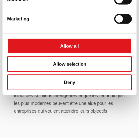
Marketing
Notre Vision
Cela fait longtemps que nous avons commencé à
Allow all
travailler dans ce domaine, ce qui nous a toujours
distingué est une combinaison gagnante de la passion
Allow selection
et de la technologie de pointe; Voilà pourquoi nous
sommes déterminés à continuer à développer et à
faire croître notre solutionMTA à hautes performances .
Deny
Nous pensons que pour résoudre de grand problèmes
il faut des solutions intelligentes et que les technologies
les plus modernes peuvent être une aide pour les
entreprises qui veulent atteindre leurs objectifs.