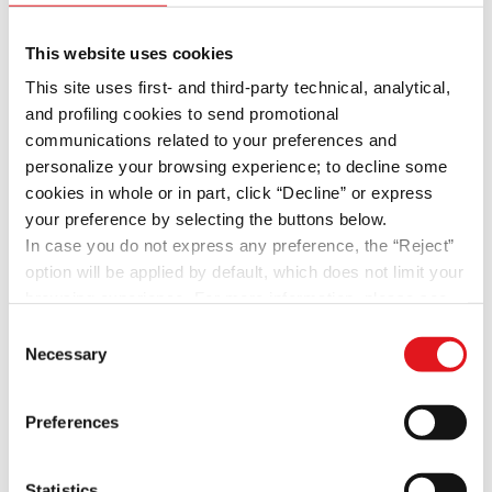
This website uses cookies
This site uses first- and third-party technical, analytical,
and profiling cookies to send promotional
communications related to your preferences and
Avec plus de
15 ans d’expérience
dans les solutions
personalize your browsing experience; to decline some
d’envoi d’email, EmailSuccess peut vous aider à
cookies in whole or in part, click “Decline” or express
construire ou à améliorer votre réputation pour faire
your preference by selecting the buttons below.
In case you do not express any preference, the “Reject”
arriver vos emails en boîte de réception.
option will be applied by default, which does not limit your
EmailSuccess est une solution
Serveur SMTP
browsing experience. For more information, please see
avancée
(MTA), dérivée des connaissances
the site's
Privacy Policy
or the “Show Details” button.
accumulées au cours de nombreuses années de
Consent
Necessary
travail dans les mondes FAI et ESP, construite pour
Selection
répondre aux exigences de
fiabilité, de performance,
de sécurité, et de délivrabilité les plus critiques.
Preferences
Statistics