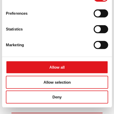
la tua reportistica oppure aggiungi
semplicemente pattern specifici per singolo
Preferences
provider, per aumentare l’affidabilità dei tuoi
report
Statistics
Gestione Feedback Loop (FBL):
Raccogli le
Marketing
segnalazioni spam inviate dai provider ed
inoltrale in automatico a sistemi esterni.
Allow all
Allow selection
Deny